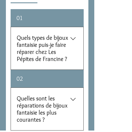
01
Quels types de bijoux
fantaisie puis-je faire
réparer chez Les
Pépites de Francine ?
Les Pépites de Francine
02
réparent tous types de bijoux
fantaisie auxquels vous tenez :
colliers, bracelets, boucles
Quelles sont les
d’oreilles, bagues ou broches.
réparations de bijoux
Qu’ils soient montés sur fil,
fantaisie les plus
cordon ou sur métal (argent,
courantes ?
vermeil, plaqué or, bronze,
laiton…), avec ou sans perles,