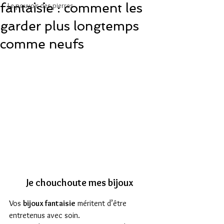
fantaisie : comment les
Le pouvoir des pierres
garder plus longtemps
comme neufs
Je chouchoute mes bijoux
Vos 
bijoux fantaisie
 méritent d’être 
entretenus avec soin.