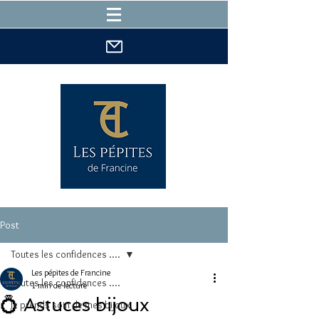
Post
Toutes les confidences ....
Les pépites de Francine
Toutes les confidences ....
1 min de lecture
💍 Astuces bijoux
Je prends soin de mes bijoux