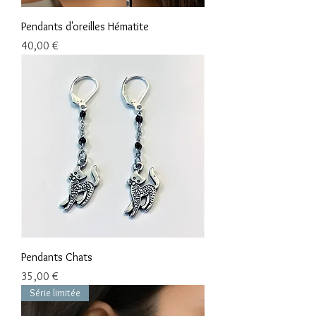
Pendants d'oreilles Hématite
Prix
40,00 €
Pendants Chats
Prix
35,00 €
Série limitée