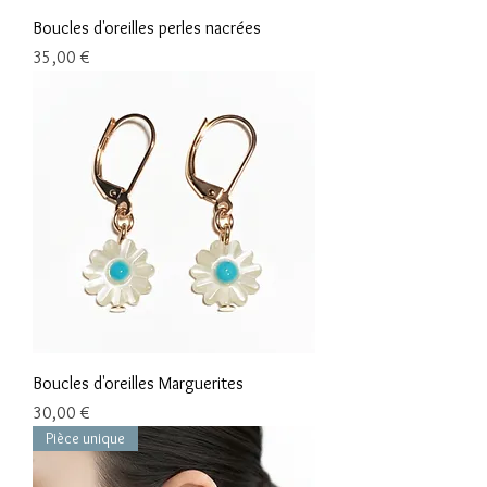
Boucles d'oreilles perles nacrées
Prix
35,00 €
Boucles d'oreilles Marguerites
Prix
30,00 €
Pièce unique