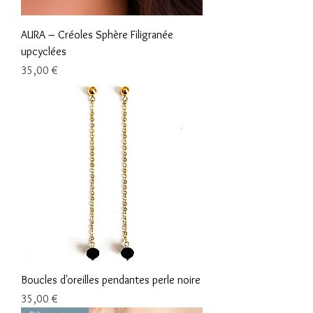
AURA – Créoles Sphère Filigranée
upcyclées
Prix
35,00 €
Boucles d'oreilles pendantes perle noire
Prix
35,00 €