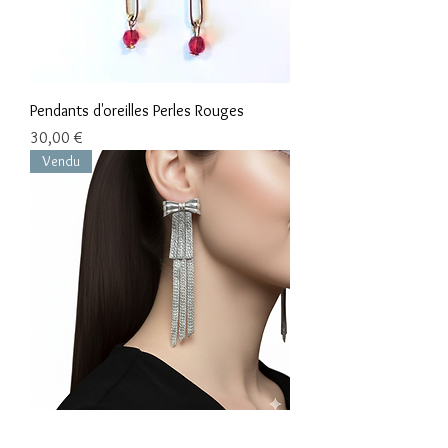
Pendants d'oreilles Perles Rouges
Prix
30,00 €
Vendu
Boucles d'oreilles noeuds argent 925