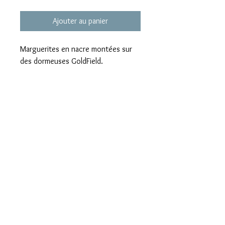
Ajouter au panier
Marguerites en nacre montées sur
des dormeuses GoldField.
Existe aussi avec des marguerites
bleues
Mentions légales
Politique de confidentialité et cookies
Conditions générales de vente
Les pépites de Francine