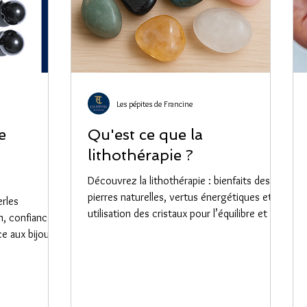
Les pépites de Francine
e
Qu'est ce que la
lithothérapie ?
Découvrez la lithothérapie : bienfaits des
pierres naturelles, vertus énergétiques et
erles
utilisation des cristaux pour l’équilibre et le
n, confiance
bien-être.
ce aux bijoux