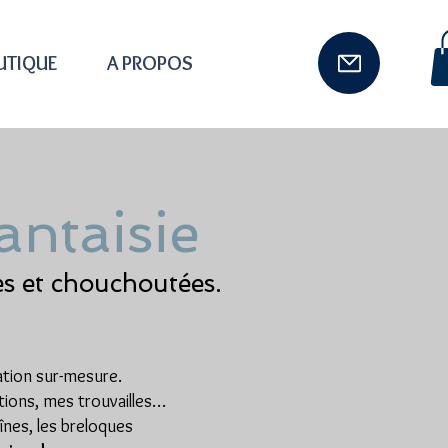
UTIQUE
A PROPOS
antaisie
es et chouchoutées.
éation sur-mesure.
ations, mes trouvailles…
aînes, les breloques