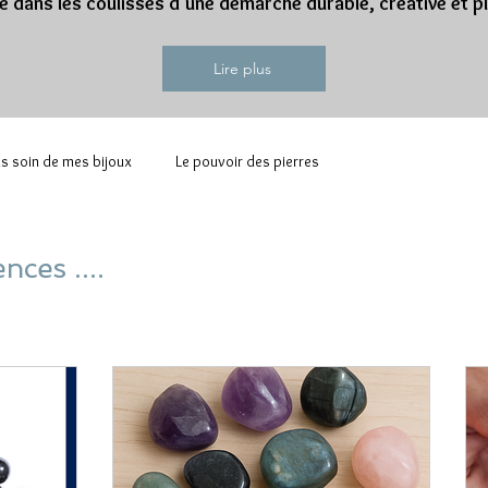
te dans les coulisses d’une démarche durable, créative et p
Lire plus
ds soin de mes bijoux
Le pouvoir des pierres
nces ....