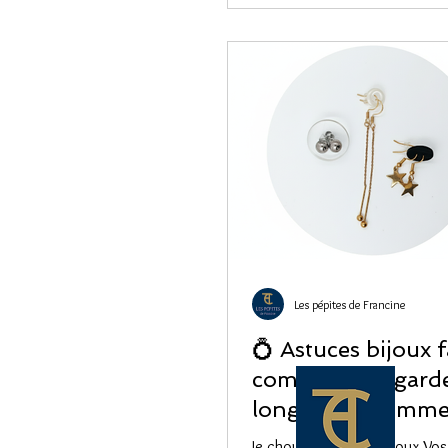
Les pépites de Francine
💍 Astuces bijoux f
comment les garde
longtemps comme
Je chouchoute mes bijoux Vos