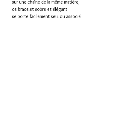
sur une chaîne de la même matière,
ce bracelet sobre et élégant
se porte facilement seul ou associé
à d'autres bracelets.
Mentions légales
Politique de confidentialité et cookies
Conditions générales de vente
Les pépites de Francine
© 2023 par Les pépites de Francine - tout droits réservés