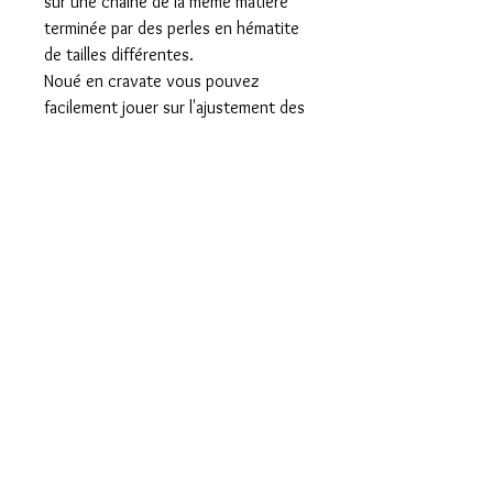
sur une chaîne de la même matière
terminée par des perles en hématite
de tailles différentes.
Noué en cravate vous pouvez
facilement jouer sur l'ajustement des
fleurs en fonction de votre tenue.
Longuer du collier 90 cm
Mentions légales
Politique de confidentialité et cookies
Conditions générales de vente
Les pépites de Francine